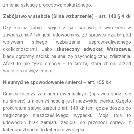
zmienia sytuację procesową oskarżonego.
Zabójstwo w afekcie (Silne wzburzenie) – art. 148 § 4 kk
Czy można zabić i wyjść z sali sądowej z wyrokiem w
zawieszeniu? Tak, jeśli udowodnimy, że sprawca działał pod
wpływem silnego wzburzenia usprawiedliwionego
okolicznościami. Jako
skuteczny adwokat Warszawa
,
kładę ogromny nacisk na analizę psychologiczną zdarzenia.
Afekt to nie tylko emocja – to tarcza, która chroni przed
wieloletnim więzieniem.
Nieumyślne spowodowanie śmierci – art. 155 kk
Granica między zamiarem ewentualnym (sprawca godzi się
na śmierć) a nieumyślnością jest niezwykle cienka. Często
prokuratura stawia zarzut z art. 148 kk tam, gdzie doszło do
tragicznego nieszczęśliwego wypadku. Moja rola to
udowodnić brak zamiaru zabicia, co przenosi sprawę z
kategorii zbrodni do kategorii występku.