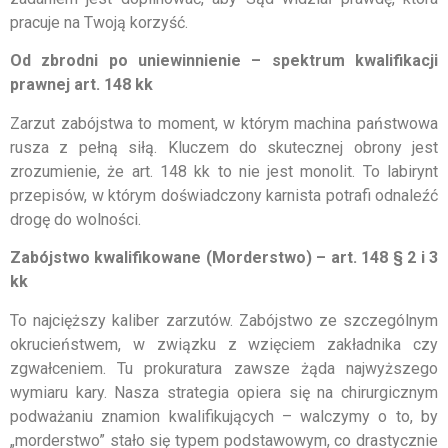
pracuje na Twoją korzyść.
Od zbrodni po uniewinnienie – spektrum kwalifikacji
prawnej art. 148 kk
Zarzut zabójstwa to moment, w którym machina państwowa
rusza z pełną siłą. Kluczem do skutecznej obrony jest
zrozumienie, że art. 148 kk to nie jest monolit. To labirynt
przepisów, w którym doświadczony karnista potrafi odnaleźć
drogę do wolności.
Zabójstwo kwalifikowane (Morderstwo) – art. 148 § 2 i 3
kk
To najcięższy kaliber zarzutów. Zabójstwo ze szczególnym
okrucieństwem, w związku z wzięciem zakładnika czy
zgwałceniem. Tu prokuratura zawsze żąda najwyższego
wymiaru kary. Nasza strategia opiera się na chirurgicznym
podważaniu znamion kwalifikujących – walczymy o to, by
„morderstwo” stało się typem podstawowym, co drastycznie