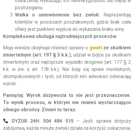
oskarżenia, wykazując ich niewiarygodność lub błędy w
postrzeganiu.
Walka o uniewinnienie bez zwłok:
Reprezentuję
klientów w procesach poszlakowych, gdzie brak ciała
ofiary jest punktem wyjścia do wykazania braku winy.
Kompleksowa obsługa najtrudniejszych procesów
Moja wiedza obejmuje również sprawy o
gwałt
ze skutkiem
śmiertelnym (art. 197 § 5 k.k.)
, udział w bójce ze skutkiem
śmiertelnym oraz najcięższe wypadki drogowe (art. 177 § 2
k.k. w zw. z art. 178 k.k.). Nie boję się spraw medialnych,
skomplikowanych i tych, od których inni adwokaci odwracają
wzrok.
Pamiętaj: Wyrok dożywocia to nie jest przeznaczenie.
To wynik procesu, w którym nie miałeś wystarczająco
silnego obrońcy. Zmień to teraz.
DYŻUR 24H: 504 484 515
– Jeśli sprawa dotyczy
zabójstwa, każda minuta zwłoki działa na korzyść oskarżenia.