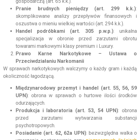
gospodarczą (art. 65 k.k.).
Pranie brudnych pieniędzy (art. 299 k.k.)
:
skomplikowane analizy przepływów finansowych i
oszustwa o mieniu wielkiej wartości (art. 294 k.k.).
Handel podróbkami (art. 305 p.w.p.)
: unikalna
specjalizacja w obronie przed zarzutami obrotu
towarami markowymi klasy premium i Luxury.
Prawo Karne Narkotykowe – Ustawa o
Przeciwdziałaniu Narkomanii
W sprawach narkotykowych walczymy o każdy gram i każdą
okoliczność łagodzącą.
Międzynarodowy przemyt i handel (art. 55, 56, 59
UPN)
: obrona w sprawach o hurtowe ilości środków
odurzających.
Produkcja i laboratoria (art. 53, 54 UPN)
: obrona
przed zarzutami wytwarzania substancji
psychotropowych.
Posiadanie (art. 62, 62a UPN)
: bezwzględna walka o