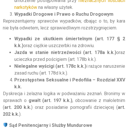
umorzenie postępowania przy
nieznacznych ilościach
narkotyków
na własny użytek.
Wypadki Drogowe i Prawo o Ruchu Drogowym
Reprezentujemy sprawców wypadków, dbając o to, by kara
nie była odwetem, lecz sprawiedliwym rozstrzygnięciem.
Wypadki ze skutkiem śmiertelnym (art. 177 § 2
k.k.)
oraz ciężkie uszczerbki na zdrowiu.
Jazda w stanie nietrzeźwości (art. 178a k.k.)
oraz
ucieczka przed pościgiem (art. 178b k.k.).
Nielegalne wyścigi (art. 178c k.k.)
i rażące naruszenie
zasad ruchu (art. 178d k.k.).
Przestępstwa Seksualne i Pedofilia – Rozdział XXV
k.k.
Dyskrecja i żelazna logika w podważaniu zeznań. Bronimy w
sprawach o
gwałt (art. 197 k.k.)
, obcowanie z małoletnim
(
art. 200 k.k.
) oraz posiadanie pornografii dziecięcej (
art.
202 k.k.
).
Sąd Penitencjarny i Służby Mundurowe