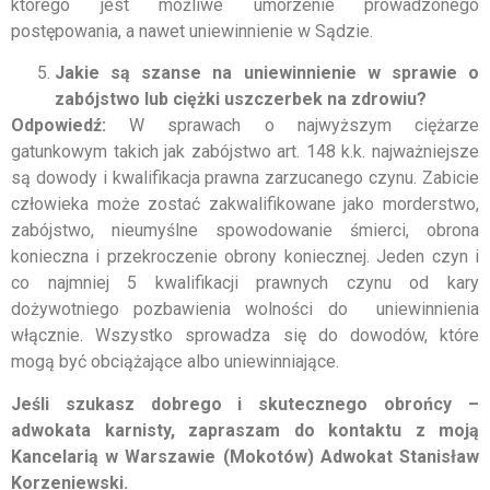
którego jest możliwe umorzenie prowadzonego
postępowania, a nawet uniewinnienie w Sądzie.
Jakie są szanse na uniewinnienie w sprawie o
zabójstwo lub ciężki uszczerbek na zdrowiu?
Odpowiedź:
W sprawach o najwyższym ciężarze
gatunkowym takich jak zabójstwo art. 148 k.k. najważniejsze
są dowody i kwalifikacja prawna zarzucanego czynu. Zabicie
człowieka może zostać zakwalifikowane jako morderstwo,
zabójstwo, nieumyślne spowodowanie śmierci, obrona
konieczna i przekroczenie obrony koniecznej. Jeden czyn i
co najmniej 5 kwalifikacji prawnych czynu od kary
dożywotniego pozbawienia wolności do uniewinnienia
włącznie. Wszystko sprowadza się do dowodów, które
mogą być obciążające albo uniewinniające.
Jeśli szukasz dobrego i skutecznego obrońcy –
adwokata karnisty, z
apraszam do kontaktu z moją
Kancelarią w Warszawie (Mokotów) Adwokat
Stanisław
Korzeniewski.